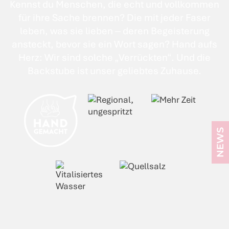
Kennst du Menschen, die echt und vollkommen
für ihre Sache brennen? Die mit jeder Faser
leben, was sie lieben – deren Begeisterung
ansteckt, bevor sie ein Wort sagen? Hand aufs
Herz: Wir sind solche „Verrückten“. Und die
Backstube ist unser geliebtes Zuhause.
NEWS